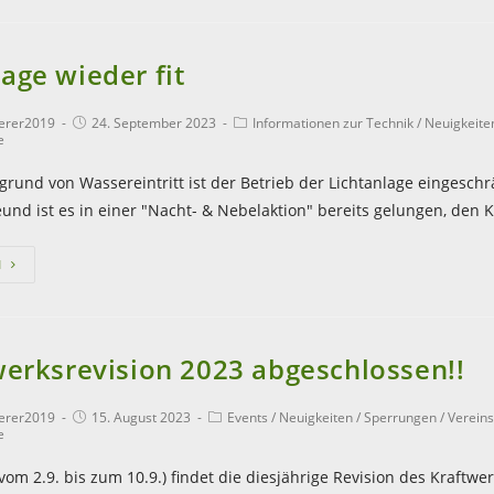
age wieder fit
terer2019
24. September 2023
Informationen zur Technik
/
Neuigkeite
e
grund von Wassereintritt ist der Betrieb der Lichtanlage eingeschr
und ist es in einer "Nacht- & Nebelaktion" bereits gelungen, den 
N
twerksrevision 2023 abgeschlossen!!
terer2019
15. August 2023
Events
/
Neuigkeiten
/
Sperrungen
/
Vereins
e
vom 2.9. bis zum 10.9.) findet die diesjährige Revision des Kraftwe