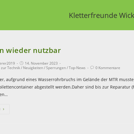
Kletterfreunde Wick
en wieder nutzbar
terer2019
14. November 2023
 zur Technik
/
Neuigkeiten
/
Sperrungen
/
Top-News
0 Kommentare
der, aufgrund eines Wasserrohrbruchs im Gelände der MTR musste 
ilettencontainer abgestellt werden.Daher sind bis zur Reparatur (h
den…
N