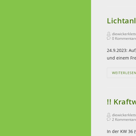
Lichtanl
diewickerklet
0 Kommentar
24.9.2023: Auf
und einem Fre
WEITERLESE
!! Kraf
diewickerklet
2 Kommentar
In der KW 36 (