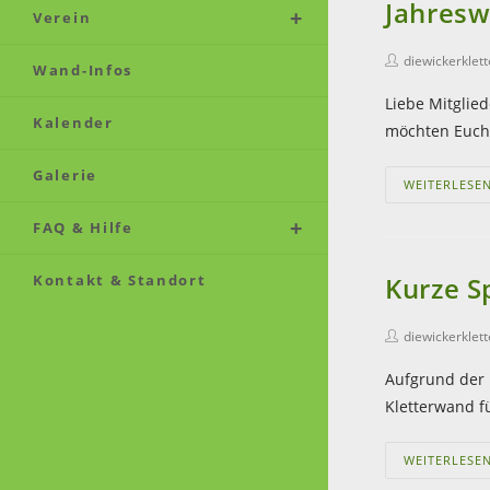
Jahresw
Verein
diewickerklet
Wand-Infos
Liebe Mitglie
Kalender
möchten Euch
Galerie
WEITERLESE
FAQ & Hilfe
Kontakt & Standort
Kurze S
diewickerklet
Aufgrund der 
Kletterwand f
WEITERLESE