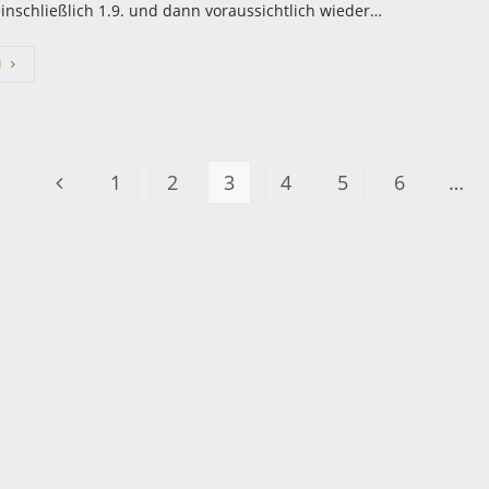
einschließlich 1.9. und dann voraussichtlich wieder…
N
1
2
3
4
5
6
…