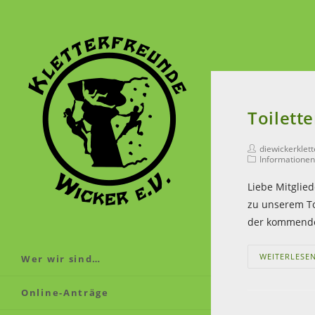
Toilett
diewickerklet
Informationen
Liebe Mitglie
zu unserem To
der kommen
WEITERLESE
Wer wir sind…
Online-Anträge