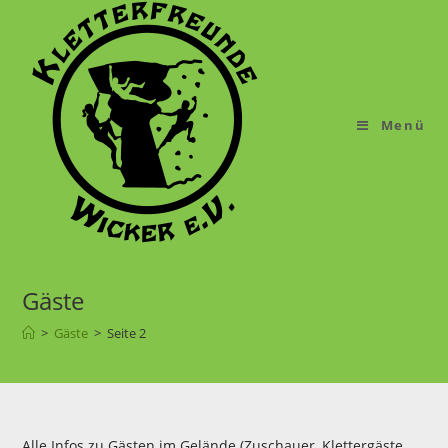
Menü
Gäste
>
Gäste
>
Seite 2
Alle Infos zu Gästen im Gelände (Zuschauer, Klettergäste,