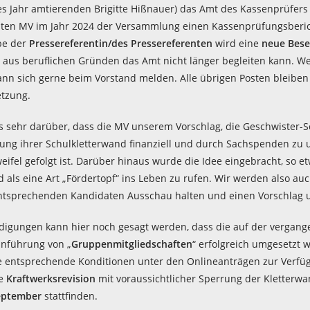
res Jahr amtierenden Brigitte Hißnauer) das Amt des Kassenprüfe
ten MV im Jahr 2024 der Versammlung einen Kassenprüfungsberich
be der
Pressereferentin/des Pressereferenten
wird
eine
neue Bese
 aus beruflichen Gründen das Amt nicht länger begleiten kann. We
kann sich gerne beim Vorstand melden. Alle übrigen Posten bleiben
etzung.
s sehr darüber, dass die MV unserem Vorschlag, die Geschwister-S
rung ihrer Schulkletterwand finanziell und durch Sachspenden zu 
ifel gefolgt ist. Darüber hinaus wurde die Idee eingebracht, so et
 als eine Art „Fördertopf“ ins Leben zu rufen. Wir werden also a
tsprechenden Kandidaten Ausschau halten und einen Vorschlag u
igungen kann hier noch gesagt werden, dass die auf der vergan
inführung von „
Gruppenmitgliedschaften
“ erfolgreich umgesetzt 
entsprechende Konditionen unter den Onlineanträgen zur Verfü
ge
Kraftwerksrevision
mit voraussichtlicher Sperrung der Kletterw
September
stattfinden.