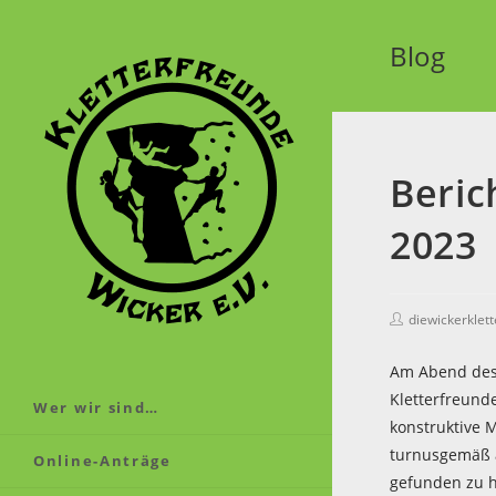
Blog
Beric
2023
diewickerklet
Am Abend des 
Kletterfreund
Wer wir sind…
konstruktive M
turnusgemäß 
Online-Anträge
gefunden zu 