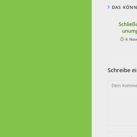
DAS KÖNN
Schließ
unumg
4. No
Schreibe 