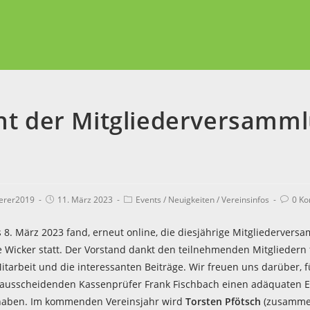
ht der Mitgliederversamm
terer2019
11. März 2023
Events
/
Neuigkeiten
/
Vereinsinfos
0 K
8. März 2023 fand, erneut online, die diesjährige Mitgliedervers
e Wicker statt. Der Vorstand dankt den teilnehmenden Mitgliedern 
itarbeit und die interessanten Beiträge. Wir freuen uns darüber, 
ausscheidenden Kassenprüfer Frank Fischbach einen adäquaten E
haben. Im kommenden Vereinsjahr wird
Torsten Pfötsch
(zusammen