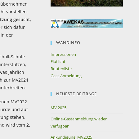
rs übernehmen
t vorstellen.
tzung gesucht
,
r sich dafür
 in der
WANDINFO
Impressionen
choll-Schule
Flutlicht
unterstützen,
Routenliste
was jährlich
Gast-Anmeldung
uch zur MV2024
nterbreiten.
NEUESTE BEITRÄGE
genen MV2022
MV 2025
wurde und auf
gung stehen.
Online-Gastanmeldung wieder
and wird vom
2.
verfügbar
Ankündigung: MV2025