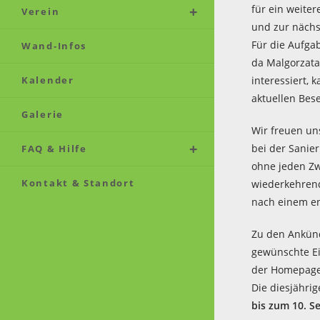
für ein weite
Verein
und zur nächs
Für die Aufga
Wand-Infos
da Malgorzata
Kalender
interessiert, 
aktuellen Bes
Galerie
Wir freuen un
bei der Sanie
FAQ & Hilfe
ohne jeden Zwe
Kontakt & Standort
wiederkehrend
nach einem en
Zu den Ankünd
gewünschte E
der Homepage 
Die diesjähri
bis zum 10. 